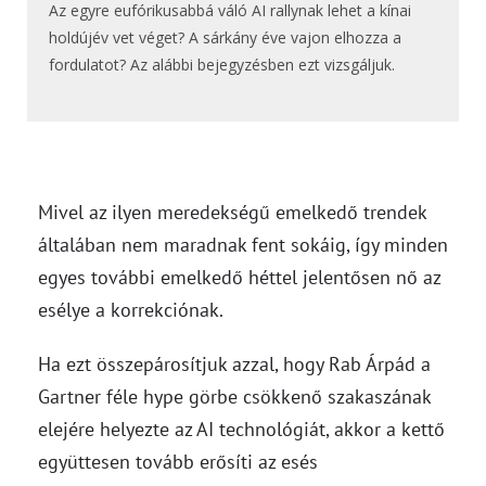
Az egyre eufórikusabbá váló AI rallynak lehet a kínai
holdújév vet véget? A sárkány éve vajon elhozza a
fordulatot? Az alábbi bejegyzésben ezt vizsgáljuk.
Mivel az ilyen meredekségű emelkedő trendek
általában nem maradnak fent sokáig, így minden
egyes további emelkedő héttel jelentősen nő az
esélye a korrekciónak.
Ha ezt összepárosítjuk azzal, hogy Rab Árpád a
Gartner féle hype görbe csökkenő szakaszának
elejére helyezte az AI technológiát, akkor a kettő
együttesen tovább erősíti az esés