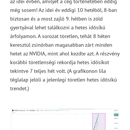
az idei évben, amilyet a cég történetében eddig
még sosem! Az idei év eddigi 10 hetéből, 8-ban
biztosan és a most zajló 9. hétben is zöld
gyertyával lehet találkozni a hetes idősíkú
árfolyamon. A sorozat töretlen, tehát 8 héten
keresztül zsinórban magasabban zárt minden
hetet az NVIDIA, mint ahol kezdte azt. A részvény
korábbi töretlenségi rekordja hetes idősíkot
tekintve 7 teljes hét volt. (A grafikonon lila
téglalap jelöli a jelenlegi töretlen hetes idősíkú
trendet.)