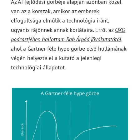
Az AI fejlődési görbéje alapján azonban közel
van az a korszak, amikor az emberek
elfogultsága elmúlik a technológia iránt,
ugyanis rájönnek annak korlátaira. Erről az
OXO
podcastjében hallottam Rab Árpád jövőkutatótól
,
ahol a Gartner féle hype görbe első hullámának
végén helyezte el a kutató a jelenlegi
technológiai állapotot.