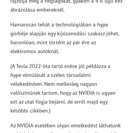
rajzolja meg a végtagokat, gyakori a 4-6 ujjú kéz
ábrázolása embereknél.
Hamarosan tehát a technológiában a hype
görbéje alapján egy kijózanodási szakasz jöhet,
hasonlóan, mint történt az pár éve az
elektromos autóknál.
(A Tesla 2022-óta tartó esése jól példázza a
hype elmúlását a széles társadalmi
vélekedésben. Nem mellesleg nagyon
valószínűnek tartom, hogy az NVIDIA is ugyan
ezt az utat fogja bejárni, de erről majd egy
későbbi cikkben.)
Az NVIDIA esetében olyan emelkedést láthatunk