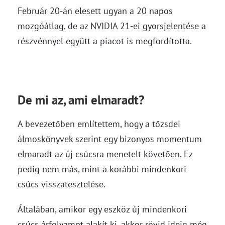
Február 20-án elesett ugyan a 20 napos
mozgóátlag, de az NVIDIA 21-ei gyorsjelentése a
részvénnyel együtt a piacot is megfordította.
De mi az, ami elmaradt?
A bevezetőben említettem, hogy a tőzsdei
álmoskönyvek szerint egy bizonyos momentum
elmaradt az új csúcsra menetelt követően. Ez
pedig nem más, mint a korábbi mindenkori
csúcs visszatesztelése.
Általában, amikor egy eszköz új mindenkori
csúcs árfolyamot alakít ki, akkor rövid ideig még