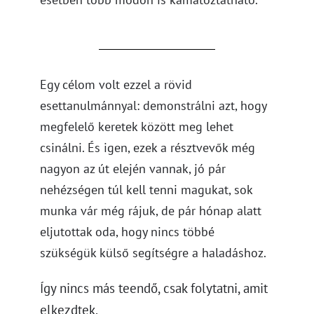
Egy célom volt ezzel a rövid
esettanulmánnyal: demonstrálni azt, hogy
megfelelő keretek között meg lehet
csinálni. És igen, ezek a résztvevők még
nagyon az út elején vannak, jó pár
nehézségen túl kell tenni magukat, sok
munka vár még rájuk, de pár hónap alatt
eljutottak oda, hogy nincs többé
szükségük külső segítségre a haladáshoz.
gy nincs más teendő, csak folytatni, amit
Í
elkezdtek.