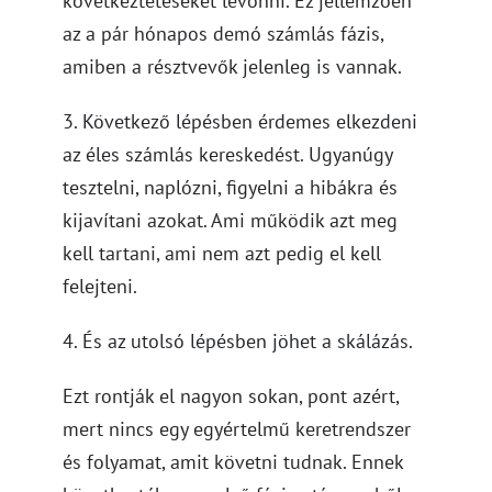
következtetéseket levonni. Ez jellemzően
az a pár hónapos demó számlás fázis,
amiben a résztvevők jelenleg is vannak.
3. Következő lépésben érdemes elkezdeni
az éles számlás kereskedést. Ugyanúgy
tesztelni, naplózni, figyelni a hibákra és
kijavítani azokat. Ami működik azt meg
kell tartani, ami nem azt pedig el kell
felejteni.
4. És az utolsó lépésben jöhet a skálázás.
Ezt rontják el nagyon sokan, pont azért,
mert nincs egy egyértelmű keretrendszer
és folyamat, amit követni tudnak. Ennek