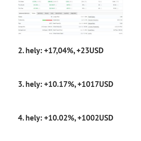
2. hely: +17,04%, +23USD
3. hely: +10.17%, +1017USD
4. hely: +10.02%, +1002USD