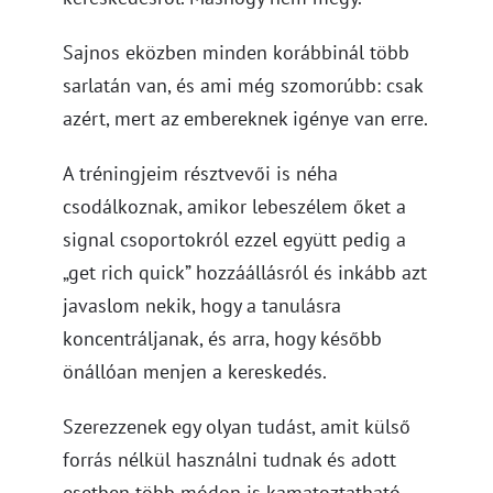
Sajnos eközben minden korábbinál több
sarlatán van, és ami még szomorúbb: csak
azért, mert az embereknek igénye van erre.
A tréningjeim résztvevői is néha
csodálkoznak, amikor lebeszélem őket a
signal csoportokról ezzel együtt pedig a
„get rich quick” hozzáállásról és inkább azt
javaslom nekik, hogy a tanulásra
koncentráljanak, és arra, hogy később
önállóan menjen a kereskedés.
Szerezzenek egy olyan tudást, amit külső
forrás nélkül használni tudnak és adott
esetben több módon is kamatoztatható.