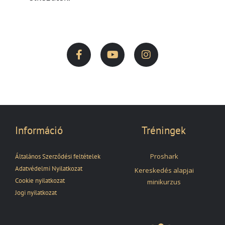
Információ
Tréningek
Proshark
Általános Szerződési feltételek
Adatvédelmi Nyilatkozat
Kereskedés alapjai
Cookie nyilatkozat
minikurzus
Jogi nyilatkozat