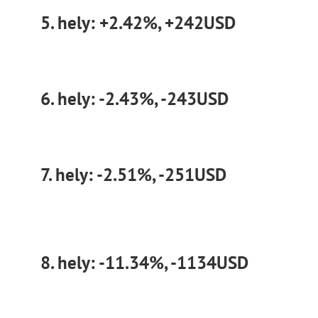
5. hely: +2.42%, +242USD
6. hely: -2.43%, -243USD
7. hely: -2.51%, -251USD
8. hely: -11.34%, -1134USD