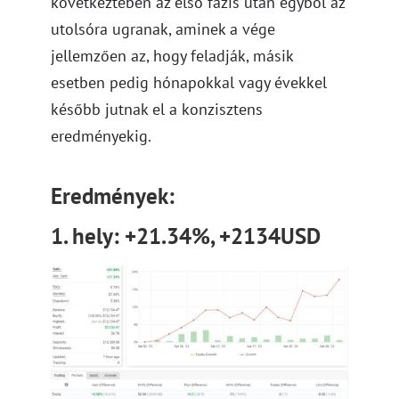
következtében az első fázis után egyből az
utolsóra ugranak, aminek a vége
jellemzően az, hogy feladják, másik
esetben pedig hónapokkal vagy évekkel
később jutnak el a konzisztens
eredményekig.
Eredmények:
1. hely: +21.34%, +2134USD