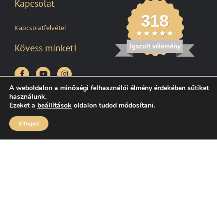
Kapcsolat
318
Kapcsolatfelvétel
Kövess minket!
Igazolt vélemény
A weboldalon a minőségi felhasználói élmény érdekében sütiket
használunk.
Kiemelt partnereink
Ezeket a
beállítások
oldalon tudod módosítani.
Elfogad