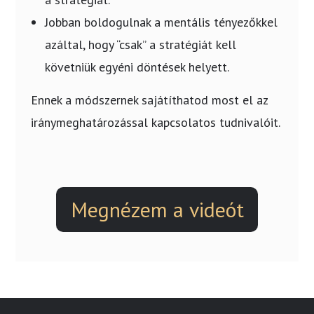
Jobban boldogulnak a mentális tényezőkkel
azáltal, hogy “csak” a stratégiát kell
követniük egyéni döntések helyett.
Ennek a módszernek sajátíthatod most el az
iránymeghatározással kapcsolatos tudnivalóit.
Megnézem a videót