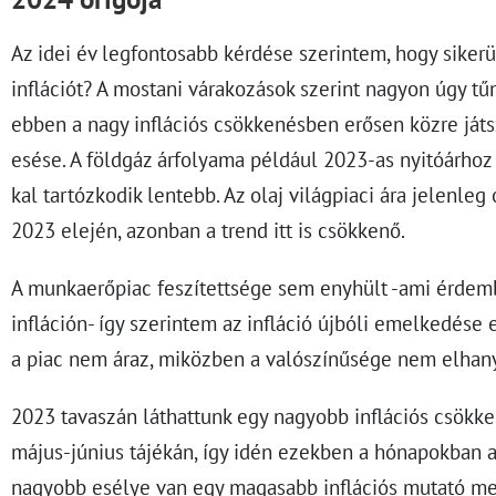
Az idei év legfontosabb kérdése szerintem, hogy sikerü
inflációt? A mostani várakozások szerint nagyon úgy tű
ebben a nagy inflációs csökkenésben erősen közre játs
esése. A földgáz árfolyama például 2023-as nyitóárhoz
kal tartózkodik lentebb. Az olaj világpiaci ára jelenleg 
2023 elején, azonban a trend itt is csökkenő.
A munkaerőpiac feszítettsége sem enyhült -ami érdemb
infláción- így szerintem az infláció újbóli emelkedése
a piac nem áraz, miközben a valószínűsége nem elhan
2023 tavaszán láthattunk egy nagyobb inflációs csökken
május-június tájékán, így idén ezekben a hónapokban a 
nagyobb esélye van egy magasabb inflációs mutató me