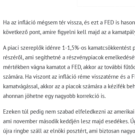
Ha az infláció mégsem tér vissza, és ezt a FED is hasonl
következő pont, amire figyelni kell majd az a kamatpál
A piaci szereplők idénre 1-1,5%-os kamatcsökkentést 
részéről, ami segíthetné a részvénypiacok emelkedésé
mértékben vágna kamatot a FED, akkor az további fűtőo
számára. Ha viszont az infláció réme visszatérne és a 
kamatvágással, akkor az a piacok számára a kézifék be
ahonnan jöhetne egy nagyobb korrekció is.
Ezeken túl pedig nem szabad elfeledkezni az amerikai
ami november második keddjén lesz majd esedékes. Úg
újra ringbe száll az elnöki posztért, ami biztosan nagyo