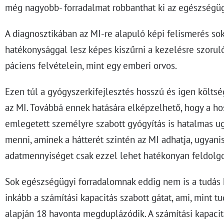
még nagyobb- forradalmat robbanthat ki az egészségü
A diagnosztikában az MI-re alapuló képi felismerés so
hatékonysággal lesz képes kiszűrni a kezelésre szorul
páciens felvételein, mint egy emberi orvos.
Ezen túl a gyógyszerkifejlesztés hosszú és igen költsége
az MI. Továbbá ennek hatására elképzelhető, hogy a ho
emlegetett személyre szabott gyógyítás is hatalmas ug
menni, aminek a hátterét szintén az MI adhatja, ugyani
adatmennyiséget csak ezzel lehet hatékonyan feldolgo
Sok egészségügyi forradalomnak eddig nem is a tudás 
inkább a számítási kapacitás szabott gátat, ami, mint t
alapján 18 havonta megduplázódik. A számítási kapaci