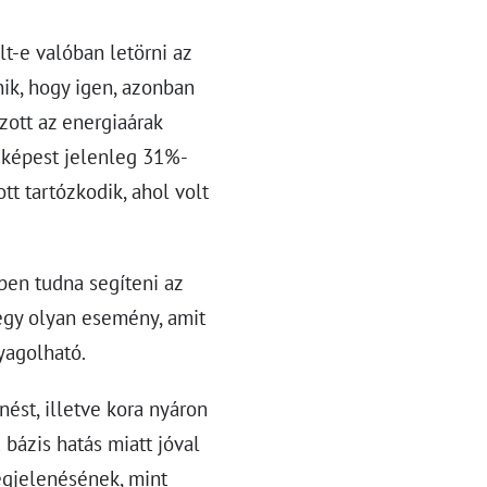
lt-e valóban letörni az
nik, hogy igen, azonban
zott az energiaárak
 képest jelenleg 31%-
ott tartózkodik, ahol volt
en tudna segíteni az
 egy olyan esemény, amit
yagolható.
ést, illetve kora nyáron
bázis hatás miatt jóval
gjelenésének, mint