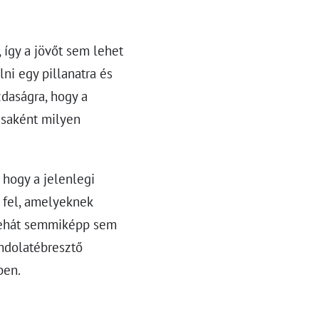
így a jövőt sem lehet
ni egy pillanatra és
zdaságra, hogy a
ásaként milyen
 hogy a jelenlegi
 fel, amelyeknek
 tehát semmiképp sem
ndolatébresztő
ben.