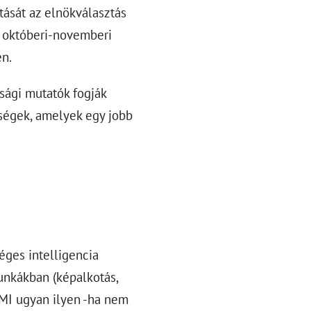
tását az elnökválasztás
z októberi-novemberi
en.
sági mutatók fogják
ségek, amelyek egy jobb
éges intelligencia
unkákban (képalkotás,
 MI ugyan ilyen -ha nem