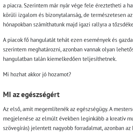
a piacra. Szerintem már nyár vége fele éreztetheti a ha
körüli izgalom és bizonytalanság, de természetesen a
hónapokban számíthatunk majd igazi rallyra a tőzsdék
A piacok fő hangulatát tehát ezen események és gazda
szerintem meghatározni, azonban vannak olyan lehető
hangulatban talán kiemelkedően teljesíthetnek.
Mi hozhat akkor jó hozamot?
MI az egészségért
Az első, amit megemlítenék az egészségügy. A mesters
megjelenése az elmúlt években leginkább a kreatív m
szövegírás) jelentett nagyobb forradalmat, azonban az