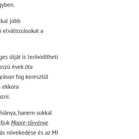
gyben.
kkal jobb
ó elváltozásokat a
s útját is lerövidítheti
sszú évek óta
ráson fog keresztül
s ekkora
zni.
hiánya, hanem sokkal
udjuk
Moore-törvénye
tás növekedése és az MI