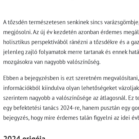
A tőzsdén természetesen senkinek sincs varázsgömbje, 
megjósolni. Az új év kezdetén azonban érdemes megáll
holisztikus perspektívából ránézni a tőzsdékre és a ga
jelenleg zajló folyamatok merre tartanak és ennek hat
mozgásokra van nagyobb valószínűség.
Ebben a bejegyzésben is ezt szeretném megvalósítani,
információkból kiindulva olyan lehetőségeket vázoljak
szerintem nagyobb a valószínűsége az átlagosnál. Ez
egy befektetési tanács 2024-re, hanem pusztán egy go
bejegyzés, hogy mire érdemes talán figyelni az idei év
2024 origója