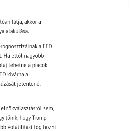
óan látja, akkor a
ya alakulása.
prognosztizálnak a FED
t. Ha ettől nagyobb
laj lehetne a piacok
FED kivárna a
húzását jelentené,
 elnökválasztásról sem,
y tűnik, hogy Trump
bb volatilitást fog hozni