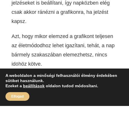
jelzéseket is beállítani, így napközben elég
csak akkor ránézni a grafikonra, ha jelzést
kapsz.
Azt, hogy mikor elemzed a grafikont teljesen
az életmódodhoz lehet igazítani, tehát, a nap
bármely szakaszában elemezhetsz, nincs
időhöz kötve.
A weboldalon a minőségi felhasználói élmény érdekében
Érdemes lehet megnézni, hogy amiket
sütiket használunk.
Ezeket a
beállítások
oldalon tudod módosítani.
kiválasztottál termékeket, azok melyik piacon
vannak jegyezve.
Elfogad
A legcélszerűbb, ha az aznapi nyitásra már
felkészült vagy, ugyanis akkor lehet a