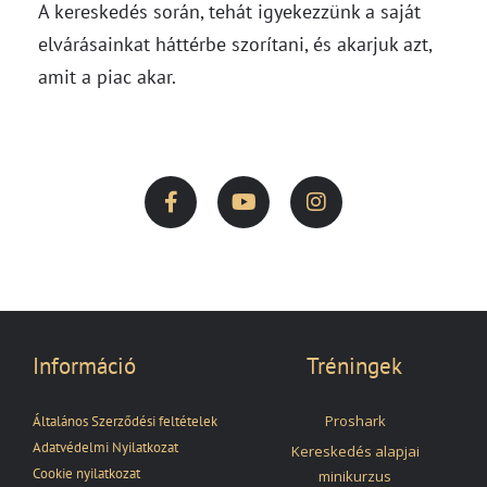
A kereskedés során, tehát igyekezzünk a saját
elvárásainkat háttérbe szorítani, és akarjuk azt,
amit a piac akar.
Információ
Tréningek
Proshark
Általános Szerződési feltételek
Adatvédelmi Nyilatkozat
Kereskedés alapjai
Cookie nyilatkozat
minikurzus