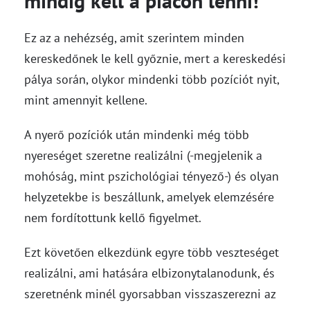
mindig kell a piacon lenni!
Ez az a nehézség, amit szerintem minden
kereskedőnek le kell győznie, mert a kereskedési
pálya során, olykor mindenki több pozíciót nyit,
mint amennyit kellene.
A nyerő pozíciók után mindenki még több
nyereséget szeretne realizálni (-megjelenik a
mohóság, mint pszichológiai tényező-) és olyan
helyzetekbe is beszállunk, amelyek elemzésére
nem fordítottunk kellő figyelmet.
Ezt követően elkezdünk egyre több veszteséget
realizálni, ami hatására elbizonytalanodunk, és
szeretnénk minél gyorsabban visszaszerezni az