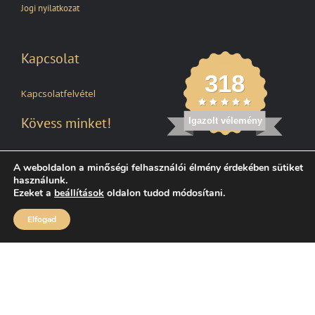
Jogi nyilatkozat
Kapcsolat
318
Kapcsolatfelvétel
Kövess minket!
Igazolt vélemény
A weboldalon a minőségi felhasználói élmény érdekében sütiket
használunk.
Ezeket a
beállítások
oldalon tudod módosítani.
Kiemelt partnereink
Elfogad