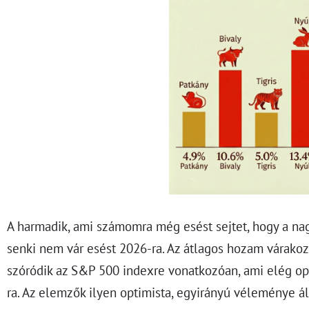
A harmadik, ami számomra még esést sejtet, hogy a n
senki nem vár esést 2026-ra. Az átlagos hozam várako
szóródik az S&P 500 indexre vonatkozóan, ami elég op
ra. Az elemzők ilyen optimista, egyirányú véleménye á