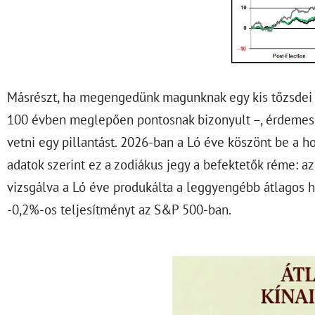
Másrészt, ha megengedünk magunknak egy kis tőzsdei f
100 évben meglepően pontosnak bizonyult –, érdemes a
vetni egy pillantást. 2026-ban a Ló éve köszönt be a h
adatok szerint ez a zodiákus jegy a befektetők réme: a
vizsgálva a Ló éve produkálta a leggyengébb átlagos
-0,2%-os teljesítményt az S&P 500-ban.