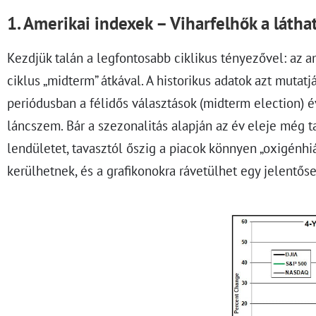
1. Amerikai indexek – Viharfelhők a látha
Kezdjük talán a legfontosabb ciklikus tényezővel: az a
ciklus „midterm” átkával. A historikus adatok azt mutat
periódusban a félidős választások (midterm election)
láncszem. Bár a szezonalitás alapján az év eleje még 
lendületet, tavasztól őszig a piacok könnyen „oxigénhi
kerülhetnek, és a grafikonokra rávetülhet egy jelentős