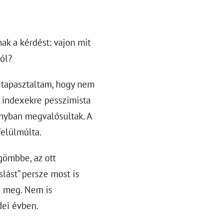
ak a kérdést: vajon mit
ól?
 tapasztaltam, hogy nem
i indexekre pesszimista
ányban megvalósultak. A
felülmúlta.
gömbbe, az ott
slást” persze most is
 meg. Nem is
dei évben.