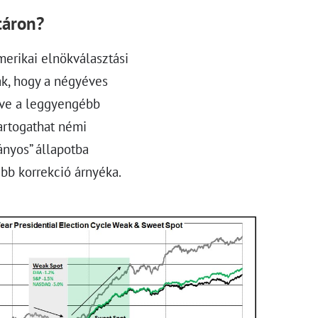
táron?
merikai elnökválasztási
ják, hogy a négyéves
 éve a leggyengébb
tartogathat némi
ányos” állapotba
ebb korrekció árnyéka.