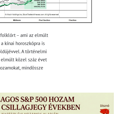
olklórt – ami az elmúlt
 kínai horoszkópra is
oldújévvel. A történelmi
z elmúlt közel száz évet
 hozamokat, mindössze