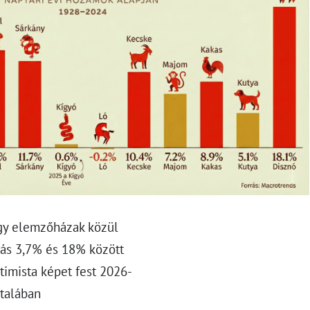
agy elemzőházak közül
zás 3,7% és 18% között
timista képet fest 2026-
ltalában