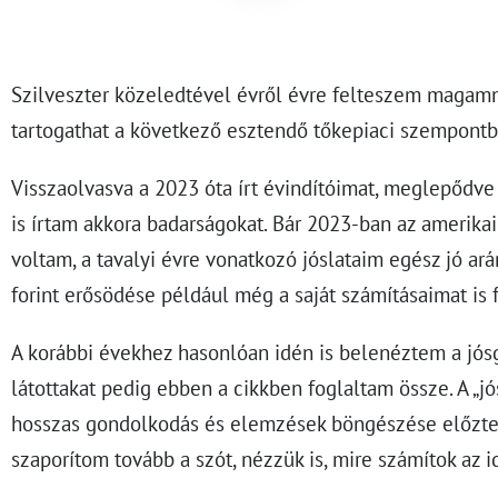
Szilveszter közeledtével évről évre felteszem magamn
tartogathat a következő esztendő tőkepiaci szempontb
Visszaolvasva a 2023 óta írt évindítóimat, meglepődve
is írtam akkora badarságokat. Bár 2023-ban az amerika
voltam, a tavalyi évre vonatkozó jóslataim egész jó ar
forint erősödése például még a saját számításaimat is 
A korábbi évekhez hasonlóan idén is belenéztem a jós
látottakat pedig ebben a cikkben foglaltam össze. A „jó
hosszas gondolkodás és elemzések böngészése előzte
szaporítom tovább a szót, nézzük is, mire számítok az i