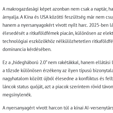
A makrogazdasági képet azonban nem csak a naptár, ha
árnyalja. A Kína és USA közötti feszültség már nem csup
hanem a nyersanyagokért vívott nyílt harc. 2025-ben lá
élesedését a ritkaföldfémek piacán, különösen az ele
technológiai eszközökhöz nélkülözhetetlen ritkaföldfé
dominancia kérdésében.
Ez a „hidegháború 2.0” nem rakétákkal, hanem ellátási l
a tőzsde különösen érzékeny az ilyen típusú bizonytala
nagyhatalom között újból élesedne a konfliktus és felbo
láncok status quóját, azt a piacok szerintem rövid távo
megsínylenék.
A nyersanyagért vívott harcon túl a kínai AI-versenytár