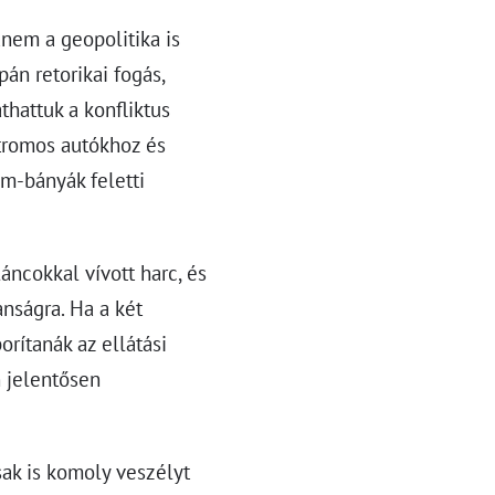
nem a geopolitika is
án retorikai fogás,
thattuk a konfliktus
ktromos autókhoz és
m-bányák feletti
áncokkal vívott harc, és
nságra. Ha a két
rítanák az ellátási
n jelentősen
sak is komoly veszélyt