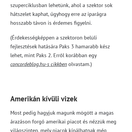
szuperciklusban lehetünk, ahol a szektor sok
hátszelet kaphat, úgyhogy erre az iparágra
hosszabb távon is érdemes figyelni.
(Érdekességképpen a szektoron belüli
fejlesztések hatására Paks 3 hamarabb kész
lehet, mint Paks 2. Erről korábban egy
concordeblog.hu-s cikkben
olvastam.)
Amerikán kívüli vizek
Most pedig hagyjuk magunk mögött a magas
árazáson forgó amerikai piacot és nézzük meg
világszinten, mely piacok kínálhatnak még