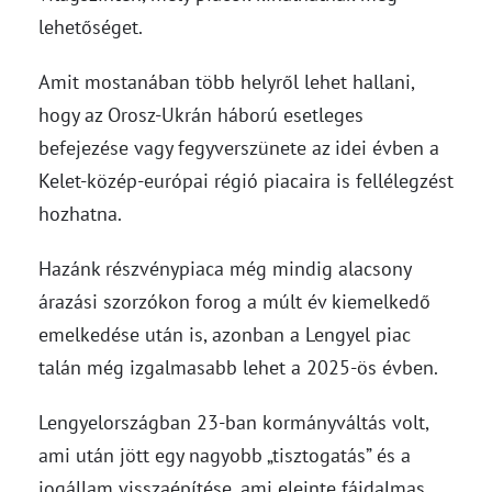
lehetőséget.
Amit mostanában több helyről lehet hallani,
hogy az Orosz-Ukrán háború esetleges
befejezése vagy fegyverszünete az idei évben a
Kelet-közép-európai régió piacaira is fellélegzést
hozhatna.
Hazánk részvénypiaca még mindig alacsony
árazási szorzókon forog a múlt év kiemelkedő
emelkedése után is, azonban a Lengyel piac
talán még izgalmasabb lehet a 2025-ös évben.
Lengyelországban 23-ban kormányváltás volt,
ami után jött egy nagyobb „tisztogatás” és a
jogállam visszaépítése, ami eleinte fájdalmas