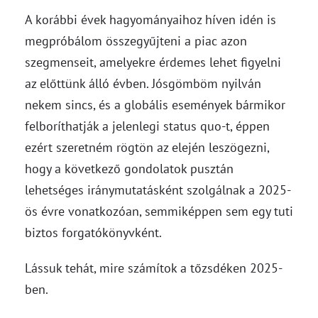
A korábbi évek hagyományaihoz híven idén is
megpróbálom összegyűjteni a piac azon
szegmenseit, amelyekre érdemes lehet figyelni
az előttünk álló évben. Jósgömböm nyilván
nekem sincs, és a globális események bármikor
felboríthatják a jelenlegi status quo-t, éppen
ezért szeretném rögtön az elején leszögezni,
hogy a következő gondolatok pusztán
lehetséges iránymutatásként szolgálnak a 2025-
ös évre vonatkozóan, semmiképpen sem egy tuti
biztos forgatókönyvként.
Lássuk tehát, mire számítok a tőzsdéken 2025-
ben.