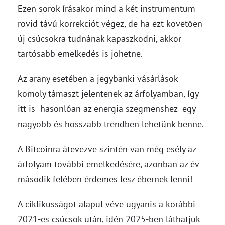
Ezen sorok írásakor mind a két instrumentum
rövid távú korrekciót végez, de ha ezt követően
új csúcsokra tudnának kapaszkodni, akkor
tartósabb emelkedés is jöhetne.
Az arany esetében a jegybanki vásárlások
komoly támaszt jelentenek az árfolyamban, így
itt is -hasonlóan az energia szegmenshez- egy
nagyobb és hosszabb trendben lehetünk benne.
A Bitcoinra átevezve szintén van még esély az
árfolyam további emelkedésére, azonban az év
második felében érdemes lesz ébernek lenni!
A ciklikusságot alapul véve ugyanis a korábbi
2021-es csúcsok után, idén 2025-ben láthatjuk