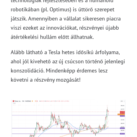
technológiák fejlesztésében és a humanoid
robotikában (pl. Optimus) is úttörő szerepet
játszik. Amennyiben a vállalat sikeresen piacra
viszi ezeket az innovációkat, részvényei újabb
átértékelési hullám előtt állhatnak.
Alább látható a Tesla hetes idősíkú árfolyama,
ahol jól kivehető az új csúcson történő jelenlegi
konszolidáció. Mindenképp érdemes lesz
követni a részvény mozgását!