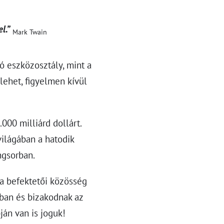
l.”
Mark Twain
ó eszközosztály, mint a
 lehet, figyelmen kívül
000 milliárd dollárt.
világában a hatodik
ngsorban.
 a befektetői közösség
ában és bizakodnak az
ján van is joguk!