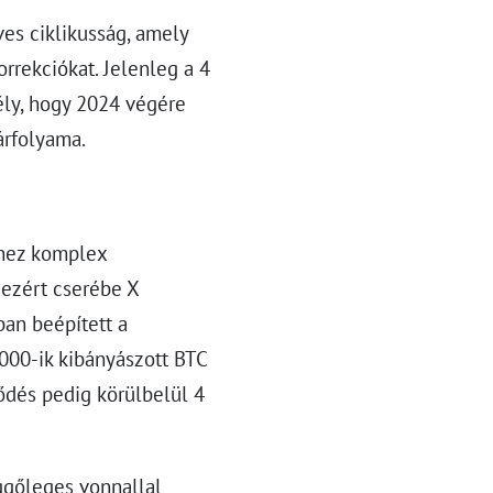
es ciklikusság, amely
orrekciókat. Jelenleg a 4
ély, hogy 2024 végére
árfolyama.
mihez komplex
ezért cserébe X
ban beépített a
000-ik kibányászott BTC
ződés pedig körülbelül 4
üggőleges vonnallal