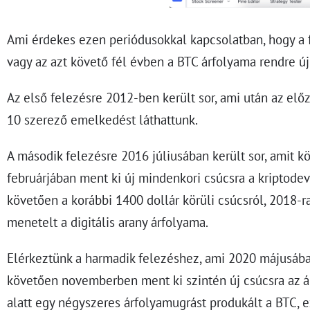
Ami érdekes ezen periódusokkal kapcsolatban, hogy a 
vagy az azt követő fél évben a BTC árfolyama rendre ú
Az első felezésre 2012-ben került sor, ami után az el
10 szerező emelkedést láthattunk.
A második felezésre 2016 júliusában került sor, amit 
februárjában ment ki új mindenkori csúcsra a kriptodev
követően a korábbi 1400 dollár körüli csúcsról, 2018-r
menetelt a digitális arany árfolyama.
Elérkeztünk a harmadik felezéshez, ami 2020 májusába
követően novemberben ment ki szintén új csúcsra az ár
alatt egy négyszeres árfolyamugrást produkált a BTC, e