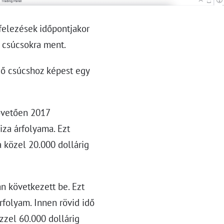
felezések időpontjakor
j csúcsokra ment.
őző csúcshoz képest egy
követően 2017
iza árfolyama. Ezt
a közel 20.000 dollárig
n következett be. Ezt
folyam. Innen rövid idő
zzel 60.000 dollárig