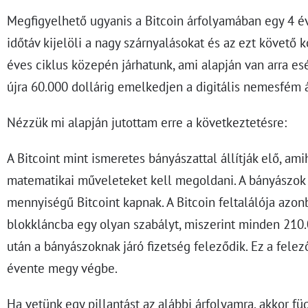
Megfigyelhető ugyanis a Bitcoin árfolyamában egy 4 év
időtáv kijelöli a nagy szárnyalásokat és az ezt követő k
éves ciklus közepén járhatunk, ami alapján van arra es
újra 60.000 dollárig emelkedjen a digitális nemesfém 
Nézzük mi alapján jutottam erre a következtetésre:
A Bitcoint mint ismeretes bányászattal állítják elő, a
matematikai műveleteket kell megoldani. A bányászok 
mennyiségű Bitcoint kapnak. A Bitcoin feltalálója azon
blokkláncba egy olyan szabályt, miszerint minden 210.
után a bányászoknak járó fizetség feleződik. Ez a fele
évente megy végbe.
Ha vetünk egy pillantást az alábbi árfolyamra, akkor f