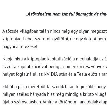
„A történelem nem ismétli önmagát, de ríme
A tőzsde világában talán nincs még egy olyan megoszt
kriptopiac. Lehet szeretni, gyűlölni, de egy dolgot nem
hagyni a létezését.
Napjainkra a kriptopiac kapitalizációja meghaladja az 1.
Ezzel a kapitalizációval pedig az amerikai részvények 
helyet foglalná el, az NVIDIA után és a Tesla előtt a ra
Ebből a piaci méretből látszódik talán leginkább, hogy
milyen széles hányada hisz még mindig a kripto világ
újabb szárnyalásban. Amire a történelmi analógiák alap