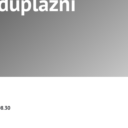
 duplázni
08.30