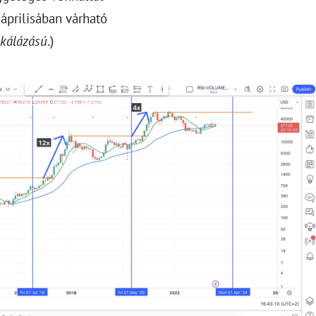
 áprilisában várható
skálázású
.)