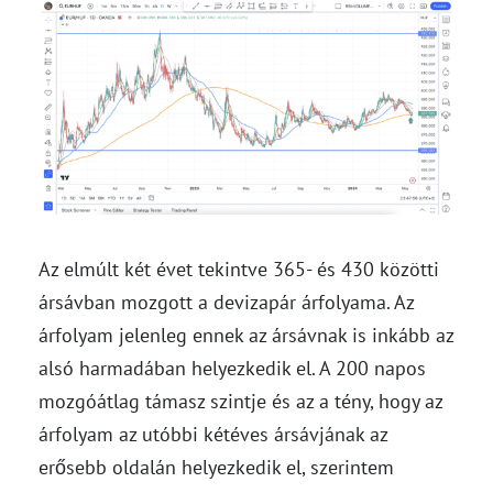
Az elmúlt két évet tekintve 365- és 430 közötti
ársávban mozgott a devizapár árfolyama. Az
árfolyam jelenleg ennek az ársávnak is inkább az
alsó harmadában helyezkedik el. A 200 napos
mozgóátlag támasz szintje és az a tény, hogy az
árfolyam az utóbbi kétéves ársávjának az
erősebb oldalán helyezkedik el, szerintem