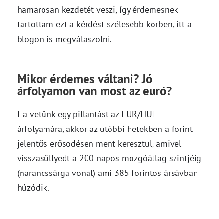
hamarosan kezdetét veszi, így érdemesnek
tartottam ezt a kérdést szélesebb körben, itt a
blogon is megválaszolni.
Mikor érdemes váltani? Jó
árfolyamon van most az euró?
Ha vetünk egy pillantást az EUR/HUF
árfolyamára, akkor az utóbbi hetekben a forint
jelentős erősödésen ment keresztül, amivel
visszasüllyedt a 200 napos mozgóátlag szintjéig
(narancssárga vonal) ami 385 forintos ársávban
húzódik.