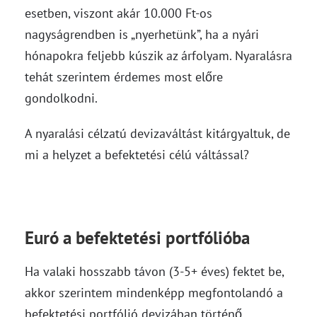
esetben, viszont akár 10.000 Ft-os
nagyságrendben is „nyerhetünk”, ha a nyári
hónapokra feljebb kúszik az árfolyam. Nyaralásra
tehát szerintem érdemes most előre
gondolkodni.
A nyaralási célzatú devizaváltást kitárgyaltuk, de
mi a helyzet a befektetési célú váltással?
Euró a befektetési portfólióba
Ha valaki hosszabb távon (3-5+ éves) fektet be,
akkor szerintem mindenképp megfontolandó a
befektetési portfólió devizában történő