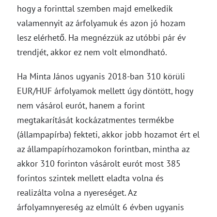
hogy a forinttal szemben majd emelkedik
valamennyit az árfolyamuk és azon jó hozam
lesz elérhető. Ha megnézzük az utóbbi pár év
trendjét, akkor ez nem volt elmondható.
Ha Minta János ugyanis 2018-ban 310 körüli
EUR/HUF árfolyamok mellett úgy döntött, hogy
nem vásárol eurót, hanem a forint
megtakarítását kockázatmentes termékbe
(állampapírba) fekteti, akkor jobb hozamot ért el
az állampapírhozamokon forintban, mintha az
akkor 310 forinton vásárolt eurót most 385
forintos szintek mellett eladta volna és
realizálta volna a nyereséget. Az
árfolyamnyereség az elmúlt 6 évben ugyanis