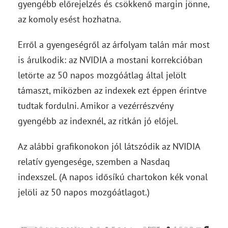
gyengébb előrejelzés és csökkenő margin jönne,
az komoly esést hozhatna.
Erről a gyengeségről az árfolyam talán már most
is árulkodik: az NVIDIA a mostani korrekcióban
letörte az 50 napos mozgóátlag által jelölt
támaszt, miközben az indexek ezt éppen érintve
tudtak fordulni. Amikor a vezérrészvény
gyengébb az indexnél, az ritkán jó előjel.
Az alábbi grafikonokon jól látszódik az NVIDIA
relatív gyengesége, szemben a Nasdaq
indexszel. (A napos idősíkú chartokon kék vonal
jelöli az 50 napos mozgóátlagot.)