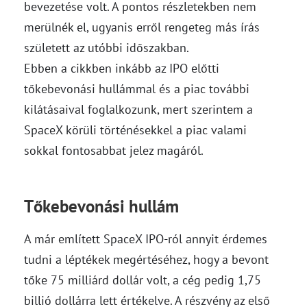
bevezetése volt. A pontos részletekben nem
merülnék el, ugyanis erről rengeteg más írás
született az utóbbi időszakban.
Ebben a cikkben inkább az IPO előtti
tőkebevonási hullámmal és a piac további
kilátásaival foglalkozunk, mert szerintem a
SpaceX körüli történésekkel a piac valami
sokkal fontosabbat jelez magáról.
Tőkebevonási hullám
A már említett SpaceX IPO-ról annyit érdemes
tudni a léptékek megértéséhez, hogy a bevont
tőke 75 milliárd dollár volt, a cég pedig 1,75
billió dollárra lett értékelve. A részvény az első