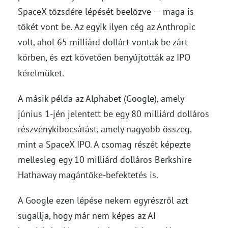
SpaceX tőzsdére lépését beelőzve — maga is
tőkét vont be. Az egyik ilyen cég az Anthropic
volt, ahol 65 milliárd dollárt vontak be zárt
körben, és ezt követően benyújtották az IPO
kérelmüket.
A másik példa az Alphabet (Google), amely
június 1-jén jelentett be egy 80 milliárd dolláros
részvénykibocsátást, amely nagyobb összeg,
mint a SpaceX IPO. A csomag részét képezte
mellesleg egy 10 milliárd dolláros Berkshire
Hathaway magántőke-befektetés is.
A Google ezen lépése nekem egyrészről azt
sugallja, hogy már nem képes az AI