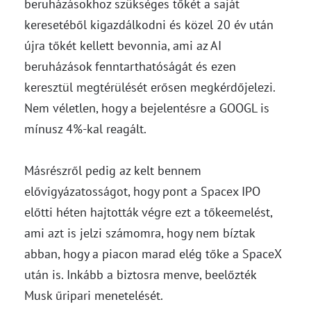
beruházásokhoz szükséges tőkét a saját
keresetéből kigazdálkodni és közel 20 év után
újra tőkét kellett bevonnia, ami az AI
beruházások fenntarthatóságát és ezen
keresztül megtérülését erősen megkérdőjelezi.
Nem véletlen, hogy a bejelentésre a GOOGL is
mínusz 4%-kal reagált.
Másrészről pedig az kelt bennem
elővigyázatosságot, hogy pont a Spacex IPO
előtti héten hajtották végre ezt a tőkeemelést,
ami azt is jelzi számomra, hogy nem bíztak
abban, hogy a piacon marad elég tőke a SpaceX
után is. Inkább a biztosra menve, beelőzték
Musk űripari menetelését.