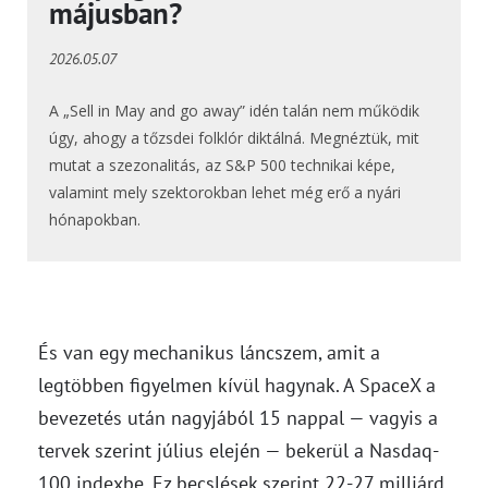
májusban?
2026.05.07
A „Sell in May and go away” idén talán nem működik
úgy, ahogy a tőzsdei folklór diktálná. Megnéztük, mit
mutat a szezonalitás, az S&P 500 technikai képe,
valamint mely szektorokban lehet még erő a nyári
hónapokban.
És van egy mechanikus láncszem, amit a
legtöbben figyelmen kívül hagynak. A SpaceX a
bevezetés után nagyjából 15 nappal — vagyis a
tervek szerint július elején — bekerül a Nasdaq-
100 indexbe. Ez becslések szerint 22-27 milliárd