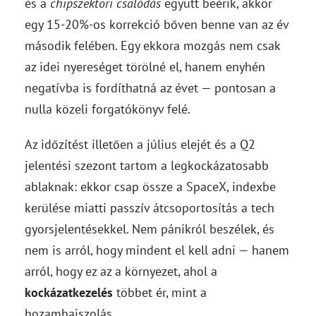
és a
chipszektori csalódás
együtt beérik, akkor
egy 15-20%-os korrekció bőven benne van az év
második felében. Egy ekkora mozgás nem csak
az idei nyereséget törölné el, hanem enyhén
negatívba is fordíthatná az évet — pontosan a
nulla közeli forgatókönyv felé.
Az időzítést illetően a július elejét és a Q2
jelentési szezont tartom a legkockázatosabb
ablaknak: ekkor csap össze a SpaceX, indexbe
kerülése miatti passzív átcsoportosítás a tech
gyorsjelentésekkel. Nem pánikról beszélek, és
nem is arról, hogy mindent el kell adni — hanem
arról, hogy ez az a környezet, ahol a
kockázatkezelés
többet ér, mint a
hozamhajszolás.