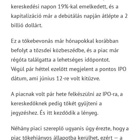
kereskedési napon 19%-kal emelkedett, és a
kapitalizáció már a debütálás napján átlépte a 2
billió dollárt.
Ez a tőkebevonás már hónapokkal korábban
befolyt a tőzsdei közbeszédbe, és a piac már
régóta találgatta a lehetséges időpontot.
Végül pár héttel ezelőtt megjelent a pontos IPO
dátum, ami június 12-re volt kitűzve.
A piacnak volt pár hete felkészülni az IPO-ra, a
kereskedőknek pedig tőkét gyűjteni a
jegyzéshez. És itt kezdődik a lényeg.
Néhány piaci szereplő ugyanis úgy érezte, hogy a
piac tőkehiányos állapotba kerülhet, ezért — a