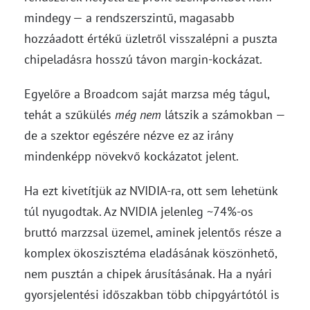
mindegy — a rendszerszintű, magasabb
hozzáadott értékű üzletről visszalépni a puszta
chipeladásra hosszú távon margin-kockázat.
Egyelőre a Broadcom saját marzsa még tágul,
tehát a szűkülés
még nem
látszik a számokban —
de a szektor egészére nézve ez az irány
mindenképp növekvő kockázatot jelent.
Ha ezt kivetítjük az NVIDIA-ra, ott sem lehetünk
túl nyugodtak. Az NVIDIA jelenleg ~74%-os
bruttó marzzsal üzemel, aminek jelentős része a
komplex ökoszisztéma eladásának köszönhető,
nem pusztán a chipek árusításának. Ha a nyári
gyorsjelentési időszakban több chipgyártótól is