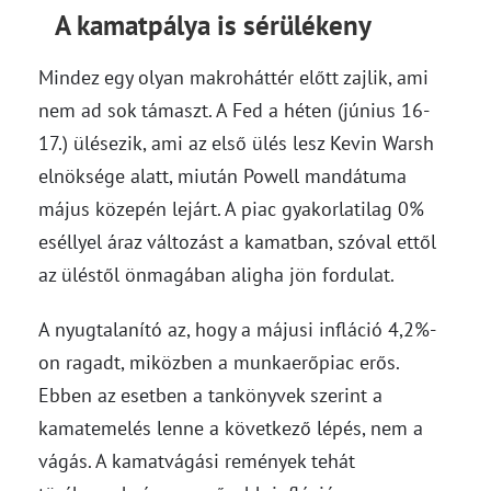
A kamatpálya is sérülékeny
Mindez egy olyan makroháttér előtt zajlik, ami
nem ad sok támaszt. A Fed a héten (június 16-
17.) ülésezik, ami az első ülés lesz Kevin Warsh
elnöksége alatt, miután Powell mandátuma
május közepén lejárt. A piac gyakorlatilag 0%
eséllyel áraz változást a kamatban, szóval ettől
az üléstől önmagában aligha jön fordulat.
A nyugtalanító az, hogy a májusi infláció 4,2%-
on ragadt, miközben a munkaerőpiac erős.
Ebben az esetben a tankönyvek szerint a
kamatemelés lenne a következő lépés, nem a
vágás. A kamatvágási remények tehát