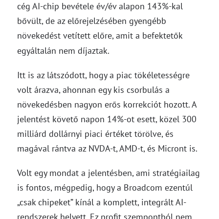
cég AI-chip bevétele év/év alapon 143%-kal
bővült, de az előrejelzésében gyengébb
növekedést vetített előre, amit a befektetők
egyáltalán nem díjaztak.
Itt is az látszódott, hogy a piac tökéletességre
volt árazva, ahonnan egy kis csorbulás a
növekedésben nagyon erős korrekciót hozott. A
jelentést követő napon 14%-ot esett, közel 300
milliárd dollárnyi piaci értéket törölve, és
magával rántva az NVDA-t, AMD-t, és Micront is.
Volt egy mondat a jelentésben, ami stratégiailag
is fontos, mégpedig, hogy a Broadcom ezentúl
„csak chipeket” kínál a komplett, integrált AI-
rendszerek helyett. Ez profit szempontból nem