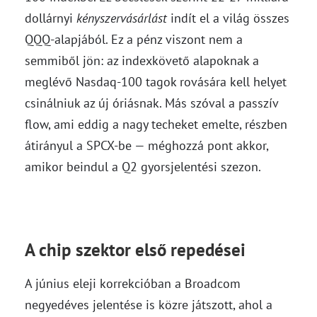
dollárnyi
kényszervásárlást
indít el a világ összes
QQQ-alapjából. Ez a pénz viszont nem a
semmiből jön: az indexkövető alapoknak a
meglévő Nasdaq-100 tagok rovására kell helyet
csinálniuk az új óriásnak. Más szóval a passzív
flow, ami eddig a nagy techeket emelte, részben
átirányul a SPCX-be — méghozzá pont akkor,
amikor beindul a Q2 gyorsjelentési szezon.
A chip szektor első repedései
A június eleji korrekcióban a Broadcom
negyedéves jelentése is közre játszott, ahol a