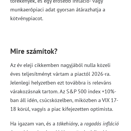
törékenyek, és egy erősebb infláció- vagy
munkaerőpiaci adat gyorsan átárazhatja a
kötvénypiacot.
Mire számítok?
Az év eleji cikkemben nagyjából nulla közeli
éves teljesítményt vártam a piactól 2026-ra.
Jelenlegi helyzetben ezt továbbra is releváns
várakozásnak tartom. Az S&P 500 index +10%-
ban áll idén, csúcsközelben, miközben a VIX 17-
18 körül, vagyis a piac kifejezetten optimista.
Ha igazam van, és a
tőkehiány
, a
ragadós infláció