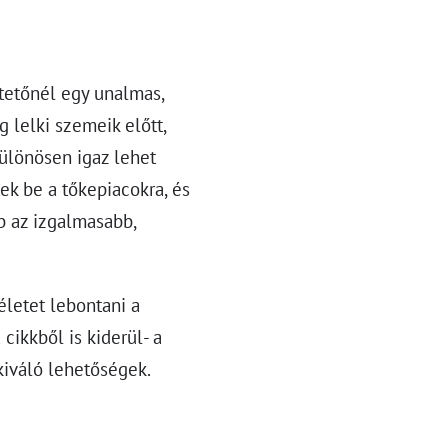
tetőnél egy unalmas,
 lelki szemeik előtt,
különösen igaz lehet
ek be a tőkepiacokra, és
b az izgalmasabb,
letet lebontani a
ikkből is kiderül- a
kiváló lehetőségek.