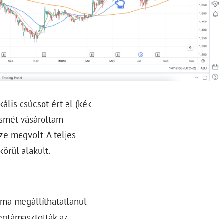
lis csúcsot ért el (kék
ismét vásároltam
ze megvolt. A teljes
örül alakult.
ama megállíthatatlanul
egtámasztották az