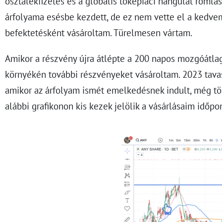
osztalékfizetés és a globális tőkepiaci hangulat romlá
árfolyama esésbe kezdett, de ez nem vette el a kedve
befektetésként vásároltam. Türelmesen vártam.
Amikor a részvény újra átlépte a 200 napos mozgóátlag
környékén további részvényeket vásároltam. 2023 tavas
amikor az árfolyam ismét emelkedésnek indult, még tö
alábbi grafikonon kis kezek jelölik a vásárlásaim időpon