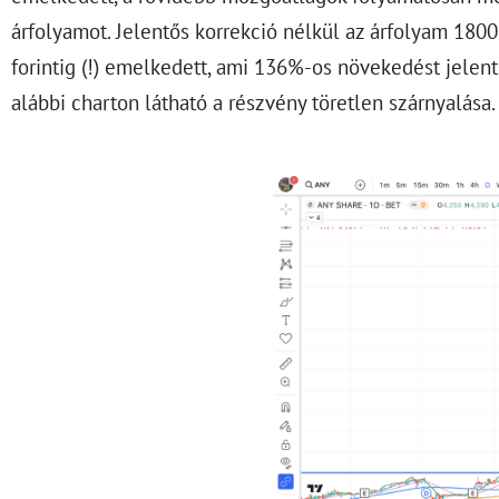
árfolyamot. Jelentős korrekció nélkül az árfolyam 1800
forintig (!) emelkedett, ami 136%-os növekedést jelentet
alábbi charton látható a részvény töretlen szárnyalása.