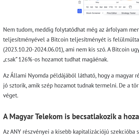
Nem tudom, meddig folytatódhat még az árfolyam mene
teljesítményével a Bitcoin teljesítményét is felülmúlt
(2023.10.20-2024.06.01), ami nem kis szó. A Bitcoin ugy
„csak” 126%-os hozamot tudhat magáénak.
Az Állami Nyomda példájából látható, hogy a magyar r
jó sztorik, amik szép hozamot tudnak termelni. De a tö
véget.
A Magyar Telekom is becsatlakozik a ho
Az ANY részvényei a kisebb kapitalizációjú szekcióba 