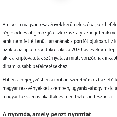
Amikor a magyar részvények kerülnek szóba, sok befek
régimódi és alig mozgó eszközosztály képe jelenik meg
amit nem feltétlenül tartanának a portfóliójukban. Ez 
azokra az új kereskedőkre, akik a 2020-as években lépt
akik a kriptovaluták szárnyalása miatt vonzódnak inkáb
dinamikusabb befektetésekhez.
Ebben a bejegyzésben azonban szeretném ezt az előíté
magyar részvényekkel szemben, ugyanis -ahogy majd a c
magyar tőzsdén is akadtak és még biztosan lesznek is 
A nyomda, amely pénzt nyomtat