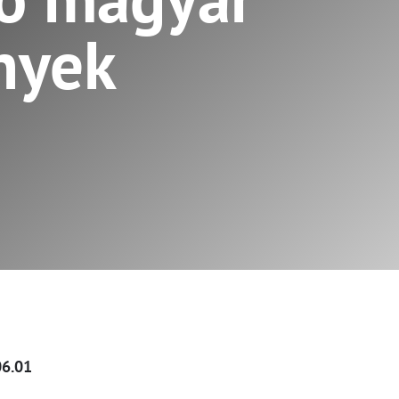
nyek
06.01