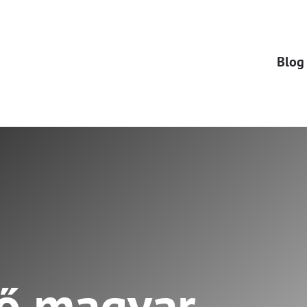
Blog
rő magyar