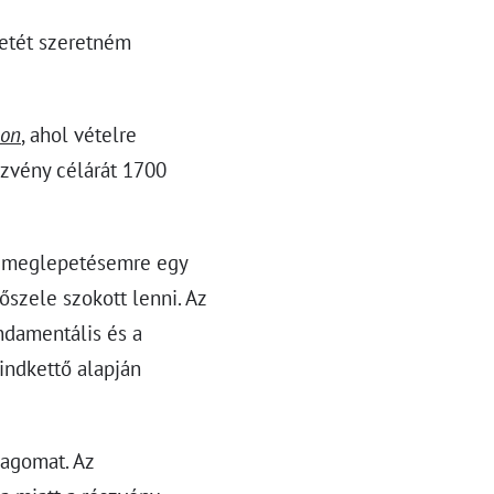
etét szeretném
gon
, ahol vételre
szvény célárát 1700
és meglepetésemre egy
szele szokott lenni. Az
ndamentális és a
indkettő alapján
agomat. Az