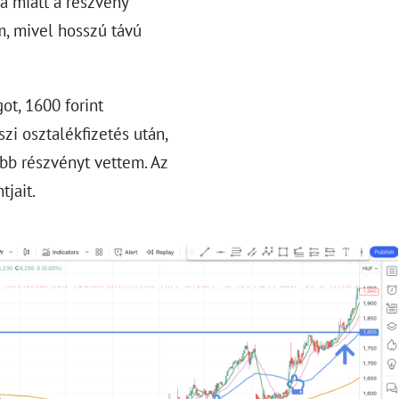
sa miatt a részvény
m, mivel hosszú távú
ot, 1600 forint
zi osztalékfizetés után,
bb részvényt vettem. Az
tjait.