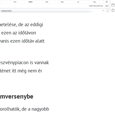
telése, de az eddigi
a ezen az időtávon
anis ezen időtáv alatt
észvénypiacon is vannak
rténet itt még nem ér
zamversenybe
sorolhatók, de a nagyobb