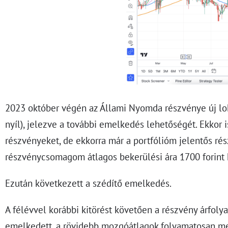
2023 október végén az Állami Nyomda részvénye új loká
nyíl), jelezve a további emelkedés lehetőségét. Ekkor 
részvényeket, de ekkorra már a portfólióm jelentős rés
részvénycsomagom átlagos bekerülési ára 1700 forint k
Ezután következett a szédítő emelkedés.
A félévvel korábbi kitörést követően a részvény árfoly
emelkedett, a rövidebb mozgóátlagok folyamatosan m