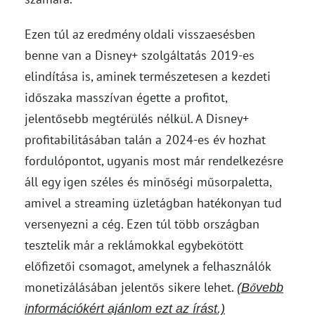
Ezen túl az eredmény oldali visszaesésben
benne van a Disney+ szolgáltatás 2019-es
elindítása is, aminek természetesen a kezdeti
időszaka masszívan égette a profitot,
jelentősebb megtérülés nélkül. A Disney+
profitabilitásában talán a 2024-es év hozhat
fordulópontot, ugyanis most már rendelkezésre
áll egy igen széles és minőségi műsorpaletta,
amivel a streaming üzletágban hatékonyan tud
versenyezni a cég. Ezen túl több országban
tesztelik már a reklámokkal egybekötött
előfizetői csomagot, amelynek a felhasználók
monetizálásában jelentős sikere lehet.
(Bővebb
információkért ajánlom ezt az írást.)