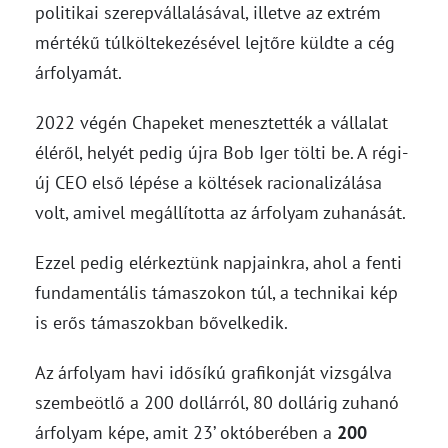
politikai szerepvállalásával, illetve az extrém
mértékű túlköltekezésével lejtőre küldte a cég
árfolyamát.
2022 végén Chapeket menesztették a vállalat
éléről, helyét pedig újra Bob Iger tölti be. A régi-
új CEO első lépése a költések racionalizálása
volt, amivel megállította az árfolyam zuhanását.
Ezzel pedig elérkeztünk napjainkra, ahol a fenti
fundamentális támaszokon túl, a technikai kép
is erős támaszokban bővelkedik.
Az árfolyam havi idősíkú grafikonját vizsgálva
szembeötlő a 200 dollárról, 80 dollárig zuhanó
árfolyam képe, amit 23’ októberében a
200