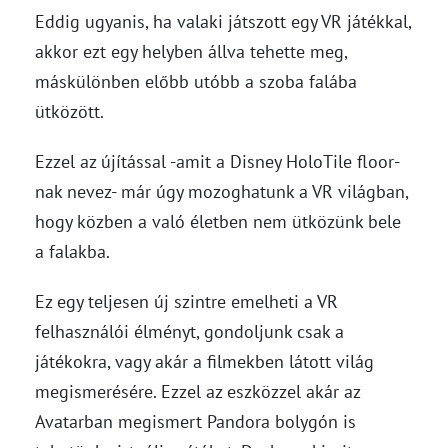
Eddig ugyanis, ha valaki játszott egy VR játékkal,
akkor ezt egy helyben állva tehette meg,
máskülönben előbb utóbb a szoba falába
ütközött.
Ezzel az újítással -amit a Disney HoloTile floor-
nak nevez- már úgy mozoghatunk a VR világban,
hogy közben a való életben nem ütközünk bele
a falakba.
Ez egy teljesen új szintre emelheti a VR
felhasználói élményt, gondoljunk csak a
játékokra, vagy akár a filmekben látott világ
megismerésére. Ezzel az eszközzel akár az
Avatarban megismert Pandora bolygón is