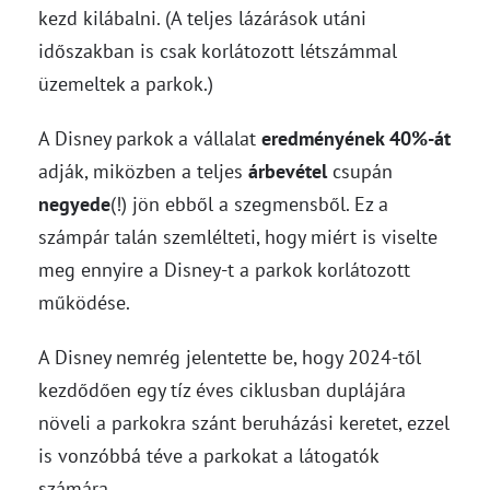
kezd kilábalni. (A teljes lázárások utáni
időszakban is csak korlátozott létszámmal
üzemeltek a parkok.)
A Disney parkok a vállalat
eredményének 40%-át
adják, miközben a teljes
árbevétel
csupán
negyede
(!) jön ebből a szegmensből. Ez a
számpár talán szemlélteti, hogy miért is viselte
meg ennyire a Disney-t a parkok korlátozott
működése.
A Disney nemrég jelentette be, hogy 2024-től
kezdődően egy tíz éves ciklusban duplájára
növeli a parkokra szánt beruházási keretet, ezzel
is vonzóbbá téve a parkokat a látogatók
számára.