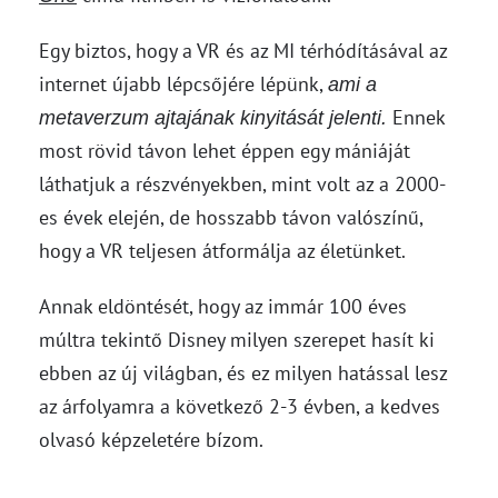
Egy biztos, hogy a VR és az MI térhódításával az
internet újabb lépcsőjére lépünk,
ami a
Ennek
metaverzum ajtajának kinyitását jelenti.
most rövid távon lehet éppen egy mániáját
láthatjuk a részvényekben, mint volt az a 2000-
es évek elején, de hosszabb távon valószínű,
hogy a VR teljesen átformálja az életünket.
Annak eldöntését, hogy az immár 100 éves
múltra tekintő Disney milyen szerepet hasít ki
ebben az új világban, és ez milyen hatással lesz
az árfolyamra a következő 2-3 évben, a kedves
olvasó képzeletére bízom.