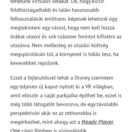
tehetünk virtuális sétákat. De, hogy kicsit
földhözragadtabb és talán hasznosabb
felhasználását említsem, képesek lehetünk úgy
megtekinteni egy várost, hogy nem kell hozzá
órákat utazni és sok százezer forintot kifizetni az
utazásra. Nem mellesleg az utazási költség
megspórolásán túl, a környezet is hálás lesz, ha
kevesebbet repülünk.
Ezzel a fejlesztéssel tehát a Disney szerintem
egy teljesen új kaput nyitott ki a VR világban,
amit előszőr a saját parkjaiba építhet be, ezzel is
még több látogatót bevonzva, de egy távolabbi
perspektíván akár ez az otthonokba is
megérkezhet, mint ahogy azt a
Ready Player
című filmben is vizionálódik.
One