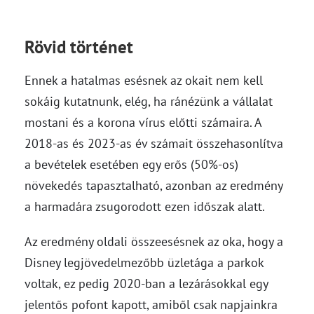
Rövid történet
Ennek a hatalmas esésnek az okait nem kell
sokáig kutatnunk, elég, ha ránézünk a vállalat
mostani és a korona vírus előtti számaira. A
2018-as és 2023-as év számait összehasonlítva
a bevételek esetében egy erős (50%-os)
növekedés tapasztalható, azonban az eredmény
a harmadára zsugorodott ezen időszak alatt.
Az eredmény oldali összeesésnek az oka, hogy a
Disney legjövedelmezőbb üzletága a parkok
voltak, ez pedig 2020-ban a lezárásokkal egy
jelentős pofont kapott, amiből csak napjainkra