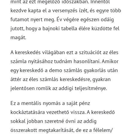
mint az ezt megelőző időszakban. Innentől
kezdve kapta el a versenyzés ízét, és egyre több
futamot nyert meg. Év végére egészen odáig
jutott, hogy a bajnoki tabella élére küzdötte fel
magát.
A kereskedés világában ezt a szituációt az éles
számla nyitásához tudnám hasonlítani. Amikor
egy kereskedő a demo számlás gyakorlás után
áttér az éles számlás kereskedésre, gyakran
jelentősen romlik az addigi teljesítménye.
Ez a mentális nyomás a saját pénz
kockáztatására vezethető vissza. A kereskedő
sokkal jobban szeretné óvni az addig
összerakott megtakarítását, de ez a félelem/