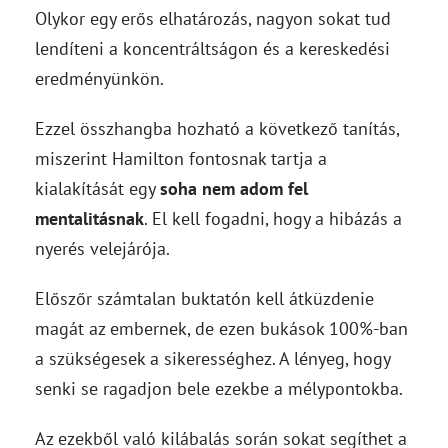
Olykor egy erős elhatározás, nagyon sokat tud
lendíteni a koncentráltságon és a kereskedési
eredményünkön.
Ezzel összhangba hozható a következő tanítás,
miszerint Hamilton fontosnak tartja a
kialakítását egy
soha nem adom fel
mentalitásnak
. El kell fogadni, hogy a hibázás a
nyerés velejárója.
Előszőr számtalan buktatón kell átküzdenie
magát az embernek, de ezen bukások 100%-ban
a szükségesek a sikerességhez. A lényeg, hogy
senki se ragadjon bele ezekbe a mélypontokba.
Az ezekből való kilábalás során sokat segíthet a