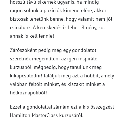
hosszú távú sikernek ugyanis, ha mindig
rágörcsölünk a pozíciók kimenetelére, akkor
biztosak lehetünk benne, hogy valamit nem jól
csinálunk. A kereskedés is lehet élmény, sőt
annak is kell lennie!
Zárószóként pedig még egy gondolatot
szeretnék megemlíteni az igen inspiráló
kurzusból, mégpedig, hogy tanuljunk meg
kikapcsolódni! Találjuk meg azt a hobbit, amely
valóban feltölt minket, és kiszakít minket a
hétköznapokból!
Ezzel a gondolattal zárnám ezt a kis összegzést
Hamilton MasterClass kurzusáról.