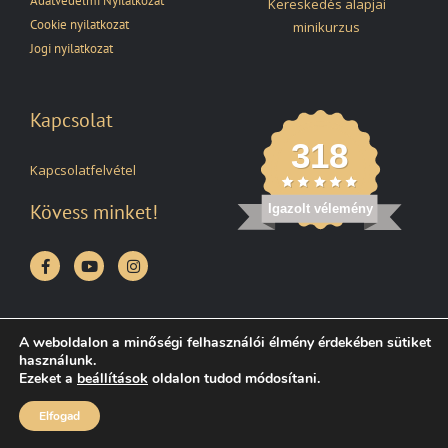
Adatvédelmi Nyilatkozat
Kereskedés alapjai
Cookie nyilatkozat
minikurzus
Jogi nyilatkozat
Kapcsolat
318
Kapcsolatfelvétel
Kövess minket!
Igazolt vélemény
Kiemelt partnereink
A weboldalon a minőségi felhasználói élmény érdekében sütiket
használunk.
Ezeket a
beállítások
oldalon tudod módosítani.
Elfogad