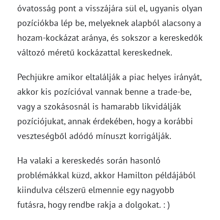
óvatosság pont a visszájára sül el, ugyanis olyan
pozíciókba lép be, melyeknek alapból alacsony a
hozam-kockázat aránya, és sokszor a kereskedők
változó méretű kockázattal kereskednek.
Pechjükre amikor eltalálják a piac helyes irányát,
akkor kis pozícióval vannak benne a trade-be,
vagy a szokásosnál is hamarabb likvidálják
pozíciójukat, annak érdekében, hogy a korábbi
veszteségből adódó mínuszt korrigálják.
Ha valaki a kereskedés során hasonló
problémákkal küzd, akkor Hamilton példájából
kiindulva célszerű elmennie egy nagyobb
futásra, hogy rendbe rakja a dolgokat. : )