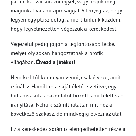
párunkkal vacsorázni egyet, vagy lepjük meg
magunkat valami aprósággal. A lényeg az, hogy
legyen egy plusz dolog, amiért tudunk küzdeni,
hogy fegyelmezetten végezzük a kereskedést.
Végezetül pedig jöjjön a legfontosabb lecke,
melyet oly sokan hangoztatnak a profik
világában.
Élvezd a játékot!
Nem kell túl komolyan venni, csak élvezd, amit
csinálsz. Hamilton a saját életére vetítve, egy
hullámvasutas hasonlatot hozott, ami felett van
irányítása. Néha kiszámíthatatlan mit hoz a
következő szakasz, de mindvégig élvezi az utat.
Ez a kereskedés során is elengedhetetlen része a