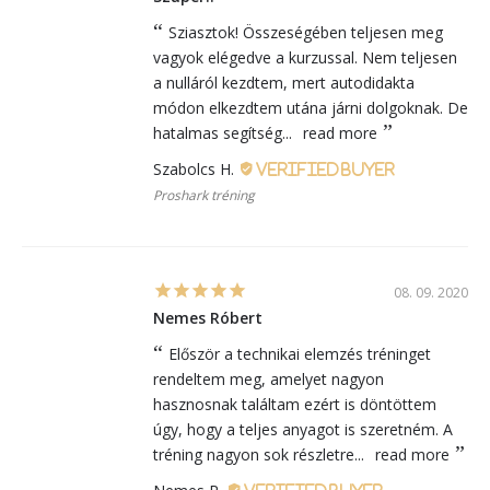
Sziasztok! Összeségében teljesen meg
vagyok elégedve a kurzussal. Nem teljesen
a nulláról kezdtem, mert autodidakta
módon elkezdtem utána járni dolgoknak. De
hatalmas segítség...
read more
Szabolcs H.
Proshark tréning
08. 09. 2020
Nemes Róbert
Először a technikai elemzés tréninget
rendeltem meg, amelyet nagyon
hasznosnak találtam ezért is döntöttem
úgy, hogy a teljes anyagot is szeretném. A
tréning nagyon sok részletre...
read more