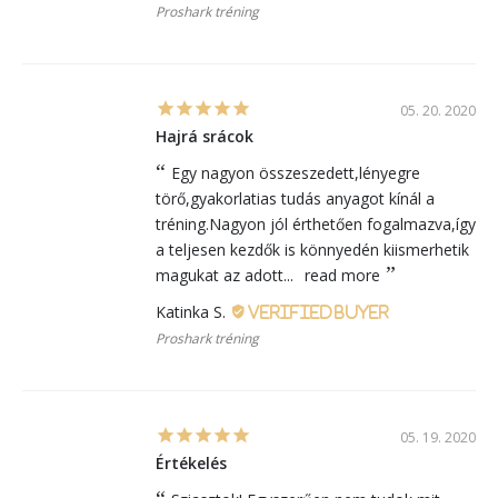
Proshark tréning
05. 20. 2020
Hajrá srácok
Egy nagyon összeszedett,lényegre
törő,gyakorlatias tudás anyagot kínál a
tréning.Nagyon jól érthetően fogalmazva,így
a teljesen kezdők is könnyedén kiismerhetik
magukat az adott...
read more
Katinka S.
Proshark tréning
05. 19. 2020
Értékelés