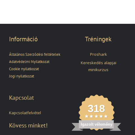
Információ
Tréningek
Proshark
Általános Szerződési feltételek
Adatvédelmi Nyilatkozat
Kereskedés alapjai
Cookie nyilatkozat
minikurzus
Jogi nyilatkozat
Kapcsolat
318
Kapcsolatfelvétel
Kövess minket!
Igazolt vélemény