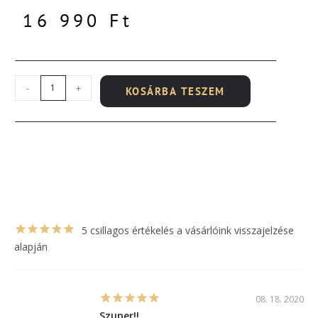
16 990
Ft
-
+
KOSÁRBA TESZEM
5 csillagos értékelés a vásárlóink visszajelzése
alapján
08. 18. 2020
Szuper!!