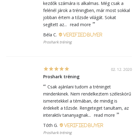
kezdők számára is alkalmas. Még csak a
felénél járok a tréningben, már most sokkal
jobban értem a tőzsde világát. Sokat
segített az...
read more
Béla C.
Proshark tréning
02. 12. 2020
Proshark tréning
Csak ajánlani tudom a tréninget
mindenkinek. Nem rendelkeztem széleskörű
ismeretekkel a témában, de mindig is
érdekelt a tőzsde. Rengeteget tanultam, az
interaktív tananyagnak...
read more
Tóth G.
Proshark tréning