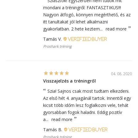
Sziasztok! Egyszerűen nem tudok mit
mondani a tréningről: FANTASZTIKUS!!!
Nagyon átfogó, könnyen megérthető, és az
itt tanultakat jól lehet alkalmazni
gyakorlatban. 2 hete keztem...
read more
Tamás V.
Proshark tréning
04. 08. 2020
Visszajelzés a tréningről
Szia! Sajnos csak most tudtam elkezdeni.
Az első hét 4. anyagánál tartok. Innentől egy
kicsit több időm lesz foglalkozni vele, tehát
gyorsabban fogok haladni. Eddig pozitív
a...
read more
Tamás B.
Proshark tréning