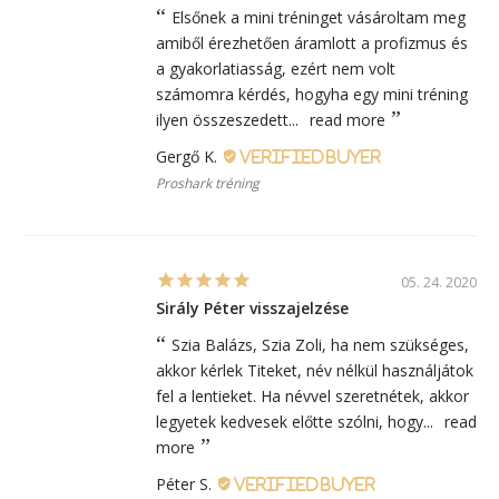
Elsőnek a mini tréninget vásároltam meg
amiből érezhetően áramlott a profizmus és
a gyakorlatiasság, ezért nem volt
számomra kérdés, hogyha egy mini tréning
ilyen összeszedett...
read more
Gergő K.
Proshark tréning
05. 24. 2020
Sirály Péter visszajelzése
Szia Balázs, Szia Zoli, ha nem szükséges,
akkor kérlek Titeket, név nélkül használjátok
fel a lentieket. Ha névvel szeretnétek, akkor
legyetek kedvesek előtte szólni, hogy...
read
more
Péter S.