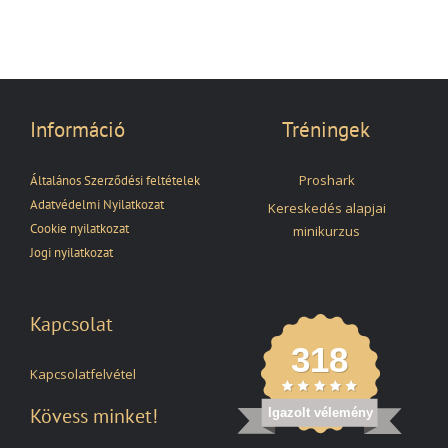
Információ
Tréningek
Proshark
Általános Szerződési feltételek
Adatvédelmi Nyilatkozat
Kereskedés alapjai
Cookie nyilatkozat
minikurzus
Jogi nyilatkozat
Kapcsolat
318
Kapcsolatfelvétel
Kövess minket!
Igazolt vélemény