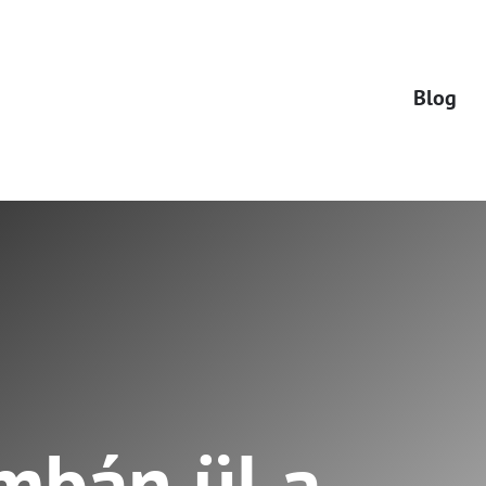
Blog
ombán ül a