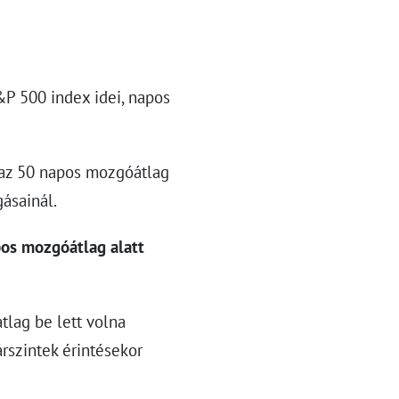
&P 500 index idei, napos
k az 50 napos mozgóátlag
gásainál.
pos mozgóátlag alatt
tlag be lett volna
rszintek érintésekor