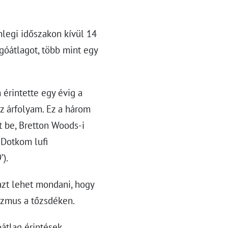
nlegi időszakon kívül 14
góátlagot, több mint egy
 érintette egy évig a
az árfolyam. Ez a három
t be, Bretton Woods-i
 Dotkom lufi
’).
azt lehet mondani, hogy
izmus a tőzsdéken.
tlag érintések,