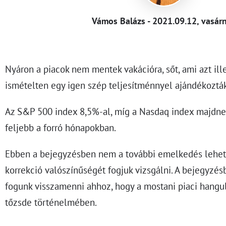
Vámos Balázs - 2021.09.12, vasár
Nyáron a piacok nem mentek vakációra, sőt, ami azt ille
ismételten egy igen szép teljesítménnyel ajándékozt
Az S&P 500 index 8,5%-al, míg a Nasdaq index majdne
feljebb a forró hónapokban.
Ebben a bejegyzésben nem a további emelkedés lehet
korrekció valószínűségét fogjuk vizsgálni. A bejegyzé
fogunk visszamenni ahhoz, hogy a mostani piaci hangu
tőzsde történelmében.