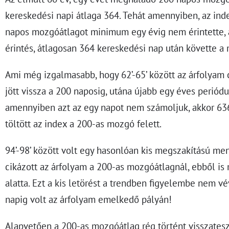
kereskedési napi átlaga 364. Tehát amennyiben, az ind
napos mozgóátlagot minimum egy évig nem érintette, 
érintés, átlagosan 364 kereskedési nap után követte a 
Ami még izgalmasabb, hogy 62’-65’ között az árfolyam 
jött vissza a 200 naposig, utána újabb egy éves periódu
amennyiben azt az egy napot nem számoljuk, akkor 63
töltött az index a 200-as mozgó felett.
94’-98’ között volt egy hasonlóan kis megszakítású me
cikázott az árfolyam a 200-as mozgóátlagnál, ebből is
alatta. Ezt a kis letörést a trendben figyelembe nem v
napig volt az árfolyam emelkedő pályán!
Alapvetően a 200-as mozgóátlag rég történt visszates