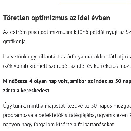
Töretlen optimizmus az idei évben
Az extrém piaci optimizmusra kitűnő példát nyújt az S
grafikonja.
Ha vetünk egy pillantást az árfolyamra, akkor láthatju
(kék vonal) kiemelt szerepét az idei év korrekciós moz
Mindössze 4 olyan nap volt, amikor az index az 50 na
zárta a kereskedést.
Úgy tűnik, mintha májustól kezdve az 50 napos mozgóá
programozva a befektetők stratégiájába, ugyanis ezen á
nagyon nagy forgalom kísérte a felpattanásokat.