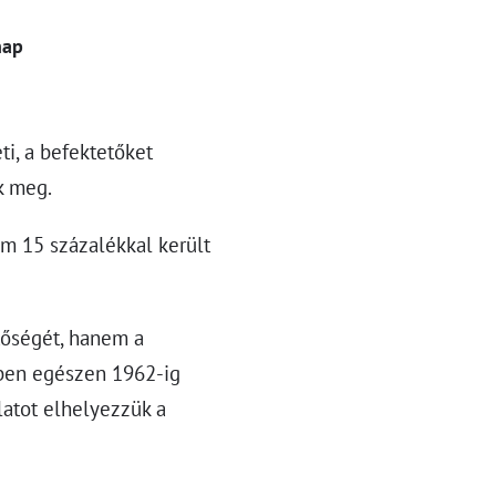
nap
ti, a befektetőket
ák meg.
m 15 százalékkal került
őségét, hanem a
sben egészen 1962-ig
latot elhelyezzük a