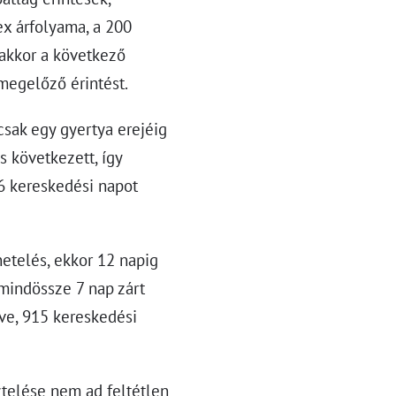
ex árfolyama, a 200
akkor a következő
megelőző érintést.
csak egy gyertya erejéig
s következett, így
6 kereskedési napot
netelés, ekkor 12 napig
 mindössze 7 nap zárt
éve, 915 kereskedési
ztelése nem ad feltétlen