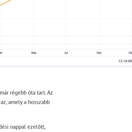
már régebb óta tart. Az
az, amely a hosszabb
.
ési nappal ezelőtt,