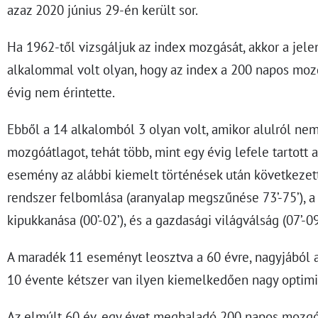
azaz 2020 június 29-én került sor.
Ha 1962-től vizsgáljuk az index mozgását, akkor a jele
alkalommal volt olyan, hogy az index a 200 napos moz
évig nem érintette.
Ebből a 14 alkalomból 3 olyan volt, amikor alulról nem
mozgóátlagot, tehát több, mint egy évig lefele tartott 
esemény az alábbi kiemelt történések után következet
rendszer felbomlása (aranyalap megszűnése 73’-75’), a
kipukkanása (00’-02’), és a gazdasági világválság (07’-09
A maradék 11 eseményt leosztva a 60 évre, nagyjából 
10 évente kétszer van ilyen kiemelkedően nagy optim
Az elmúlt 60 év, egy évet meghaladó 200 napos mozgóá