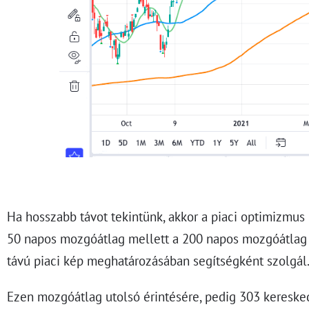
Ha hosszabb távot tekintünk, akkor a piaci optimizmus 
50 napos mozgóátlag mellett a 200 napos mozgóátlag 
távú piaci kép meghatározásában segítségként szolgál
Ezen mozgóátlag utolsó érintésére, pedig 303 keresked