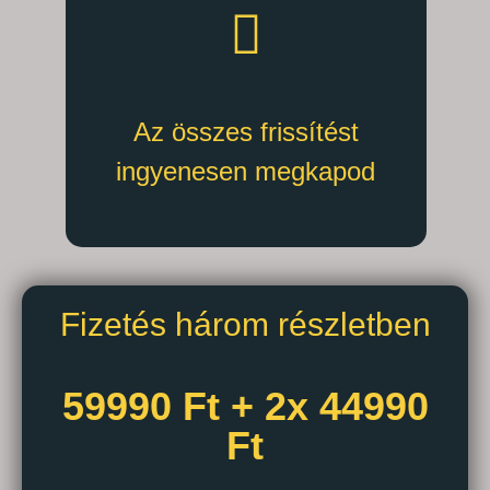
Az összes frissítést
ingyenesen megkapod
Fizetés három részletben
59990 Ft + 2x 44990
Ft