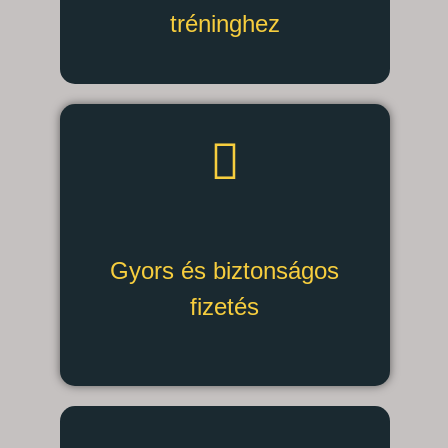
tréninghez
Gyors és biztonságos
fizetés