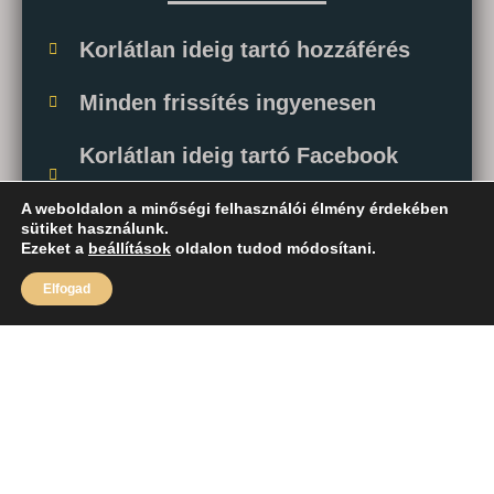
Korlátlan ideig tartó hozzáférés
Minden frissítés ingyenesen
Korlátlan ideig tartó Facebook
csoport tagság
A weboldalon a minőségi felhasználói élmény érdekében
sütiket használunk.
3 hónap mentorálás
Ezeket a
beállítások
oldalon tudod módosítani.
Elfogad
Heti gyakorlati videós elemzések
Folyamatos kapcsolat
12 darab konzultációs alkalom