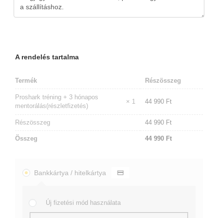
A rendelés tartalma
Termék
Részösszeg
Proshark tréning + 3 hónapos
× 1
44 990
Ft
mentorálás(részletfizetés)
Részösszeg
44 990
Ft
Összeg
44 990
Ft
Bankkártya / hitelkártya
Új fizetési mód használata