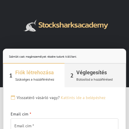
Számlát csak magánszemélyek részére tudunk kiállítani.
Fiók létrehozása
Véglegesítés
1
2
Szükséges a hozzáféréshez
Biztosítsd a hozzáférésed
Visszatérő vásárló vagy?
Kattints ide a belépéshez
Email cím
*