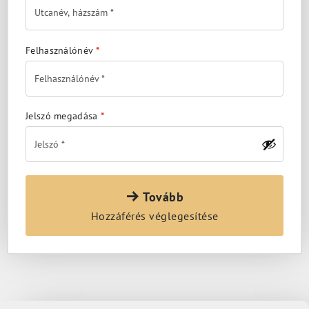
Felhasználónév
*
Jelszó megadása
*
Tovább
Hozzáférés véglegesítése